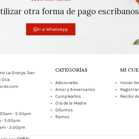
tilizar otra forma de pago escríbanos
Ir a WhatsApp
CATEGORÍAS
MI CUE
rrio La Granja, San
e Oca
Adicionales
Iniciar S
lores.com
Amor y Aniversarios
Registra
Cumpleaños
Recibir A
Día de la Madre
Difuntos
9:00am - 5:30pm
Ramos
 - 5:00pm
0am - 3:00pm
lado por
CORAL
.