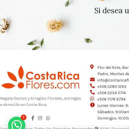
Si desea u
Flor del Este, Ba
Pedro, Montes d
info@costaricaf
+506 2280 1293
+506 2234 5714
Regala Ramos y Arreglos Florales, entregas
+506 7176 9794
a domicilio en Costa Rica.
Lunes-Viernes: 
Sábados: 9:00am
Domingos: 10:0
1
Costa Rica Flores. Todos los Derechos Reservados
2026 | Desarrol