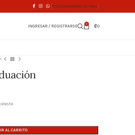
POLÍTICAS
FORMAS DE PAGO
0
INGRESAR / REGISTRARSE
₡
0
n
duación
celeste
IR AL CARRITO