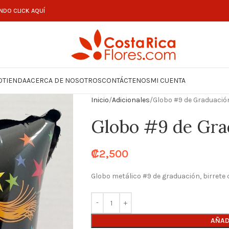
NDO CLICK AQUÍ
O
TIENDA
ACERCA DE NOSOTROS
CONTÁCTENOS
MI CUENTA
Inicio
Adicionales
Globo #9 de Graduació
Globo #9 de Gra
₡
2,500
Globo metálico #9 de graduación, birrete 
AÑAD