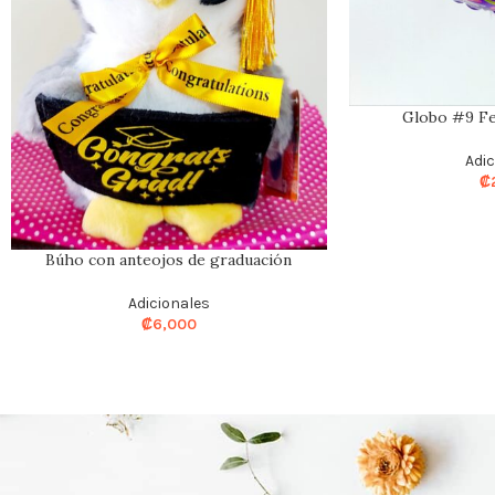
Globo #9 Fe
Adi
₡
Búho con anteojos de graduación
Adicionales
₡
6,000