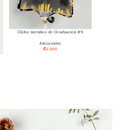
Globo metálico de Graduación #9
Oso blanco con
Adicionales
₡
2,500