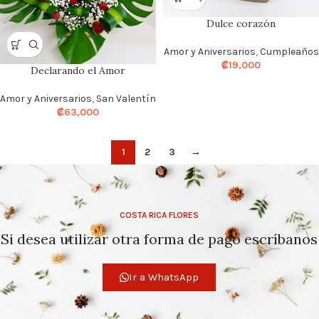
Dulce corazón
Amor y Aniversarios
,
Cumpleaños
₡
19,000
Declarando el Amor
Amor y Aniversarios
,
San Valentín
₡
63,000
1
2
3
→
COSTA RICA FLORES
Si desea utilizar otra forma de pago escríbanos
Ir a WhatsApp