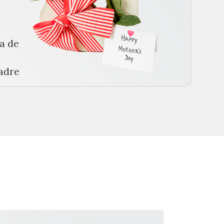
a de
adre