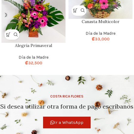
Canasta Multicolor
Día de la Madre
₡
33,000
Alegría Primaveral
Día de la Madre
₡
32,500
COSTA RICA FLORES
Si desea utilizar otra forma de pago escríbanos
Ir a WhatsApp