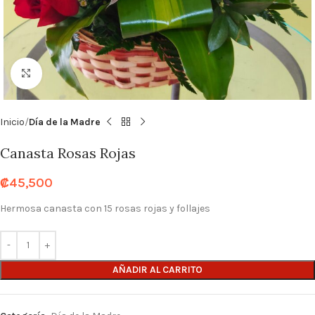
Click to enlarge
Inicio
Día de la Madre
Canasta Rosas Rojas
₡
45,500
Hermosa canasta con 15 rosas rojas y follajes
AÑADIR AL CARRITO