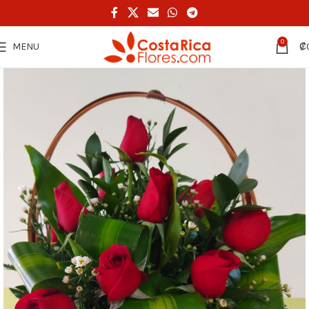
0
MENU
₡