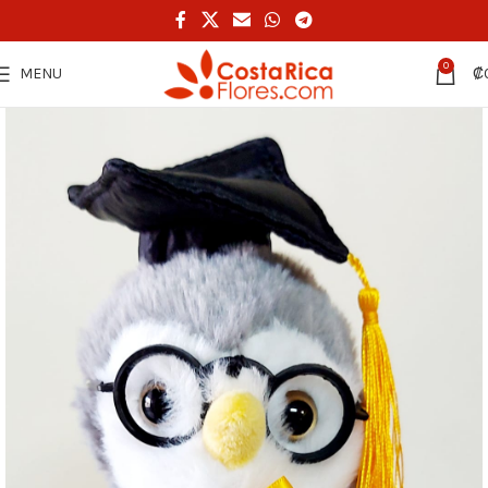
0
MENU
₡